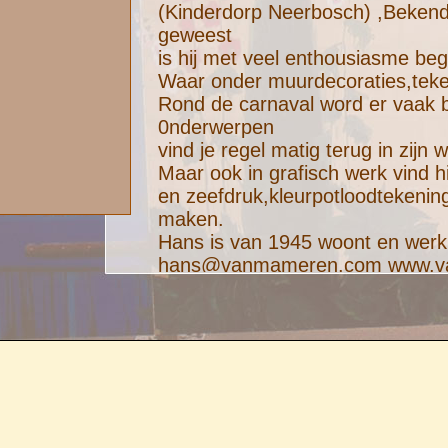
(Kinderdorp Neerbosch) ,Bekend a
geweest
is hij met veel enthousiasme be
Waar onder muurdecoraties,tekeni
Rond de carnaval word er vaak
0nderwerpen
vind je regel matig terug in zijn 
Maar ook in grafisch werk vind h
en zeefdruk,kleurpotloodtekenin
maken.
Hans is van 1945 woont en werk 
hans@vanmameren.com www.v
Div.exposities: en opdracht locat
Mr Visserschool Nijmegen Bilde
Openbare school Nijmegen Bibli
Kunstacademie Arnhem Peter en
restaurant
Sonnefank school Oss R.K. Kerk
Kasteel Wijchen Mandenmakers K