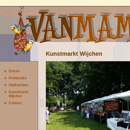
Kunstmarkt Wijchen
Entree
Producties
Opdrachten
Kunstmarkt
Wijchen
Contact