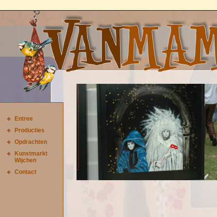
Entree
Producties
Opdrachten
Kunstmarkt
Wijchen
Contact