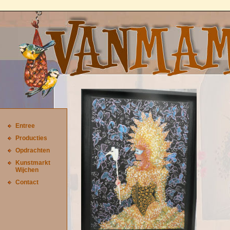
Entree
Producties
Opdrachten
Kunstmarkt
Wijchen
Contact